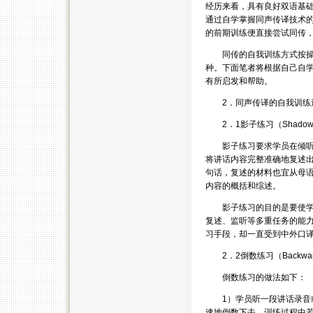
经历来看，具有良好双语基
通过自学掌握同声传译技术
的前期训练便直接尝试同传，
同传的自我训练方式按操作
种。下面笔者将根据自己自
有所启发和帮助。
2．同声传译的自我训练
2．1影子练习（Shadowi
影子练习要求学员在倾听源
将讲话内容完整准确地复述
句话，复述的材料也宜从母
内容的概括和综述。
影子练习的目的是要使学员
复述、监听等多重任务的能
习手段，却一直受到中外口
2．2倒数练习（Backwards
倒数练习的做法如下：
1）学员听一段讲话录音或合
速地倒数下去。训练过程中