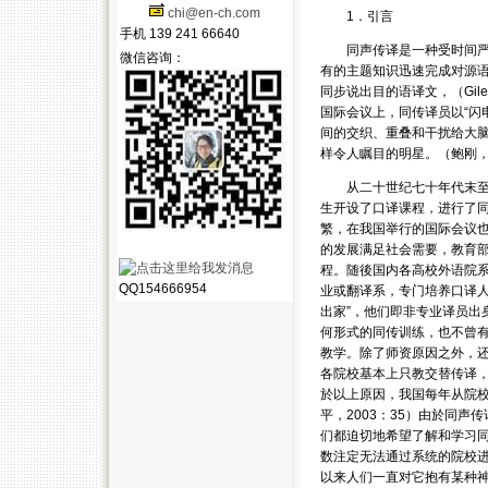
chi@en-ch.com
1．引言
手机 139 241 66640
同声传译是一种受时间严格
微信咨询：
有的主题知识迅速完成对源
同步说出目的语译文，（Gile,
国际会议上，同传译员以“闪电般
间的交织、重叠和干扰给大
样令人瞩目的明星。（鲍刚，19
从二十世纪七十年代末至九
生开设了口译课程，进行了
繁，在我国举行的国际会议
的发展满足社会需要，教育部
程。随後国内各高校外语院
QQ154666954
业或翻译系，专门培养口译人
出家”，他们即非专业译员出
何形式的同传训练，也不曾有
教学。除了师资原因之外，
各院校基本上只教交替传译
於以上原因，我国每年从院校
平，2003：35）由於同
们都迫切地希望了解和学习
数注定无法通过系统的院校
以来人们一直对它抱有某种