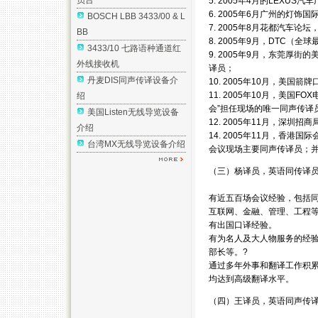
员台
5. 2005年4月的LEXU
6. 2005年6月广州的灯
BOSCH LBB 3433/00 & L
7. 2005年8月花都汽车
BB
8. 2005年9月，DTC
3433/10 七路语种通道红
9. 2005年9月，东莞厚街的
外线接收机
译员；
丹麦DIS同声传译设备介
10. 2005年10月，美
11. 2005年10月，美国F
绍
会”担任现场的唯一同声传译
美国Listen无线导览设备
12. 2005年11月，深
介绍
14. 2005年11月，香
台湾MX无线导览设备介绍
会议现场主要同声传译员；
（三）杨译员，英语同传译
有近五百场会议经验，包括同
互联网、金融、管理、工程
有出国口译经验。
有为名人及大人物服务的经验，如
部长等。?
通过多年外事和翻译工作积
均达到高级翻译水平。
（四）王译员，英语同声传