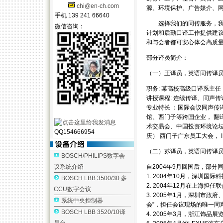
chi@en-ch.com
源、环境保护、广告媒介、
手机 139 241 66640
选择我们的同传服务，我们
微信咨询：
计划和后勤口译工作提供建
和与会者都可安心体会高质
部分译员简介：
（一）王译员，英语同传译
职务: 某高校高级口译系主任
讲授课程: 连续传译、同声
专业特长 ：国际会议同声传
馆、西门子等跨国企业， 翻译
术交易会、中国投资环境论坛
QQ154666954
庆） 西门子广东员工大会， I
（二）苏译员，英语同传译
BOSCH/PHILIPS数字会
议系统介绍
自2004年9月回国后，部分
1. 2004年10月，深圳
BOSCH LBB 3500/30 多
2. 2004年12月在上海
CCU数字会议
3. 2005年1月，深圳市
系统中央控制器
会”，担任会议现场的唯一同
BOSCH LBB 3520/10译
4. 2005年3月，浙江饰