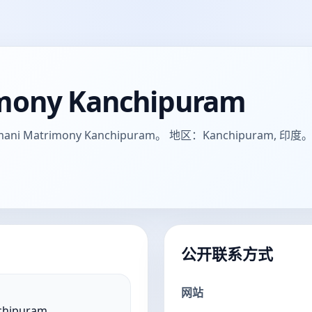
mony Kanchipuram
atrimony Kanchipuram。 地区：Kanchipuram, 印度
公开联系方式
网站
chipuram