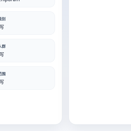
级别
写
人群
写
范围
写