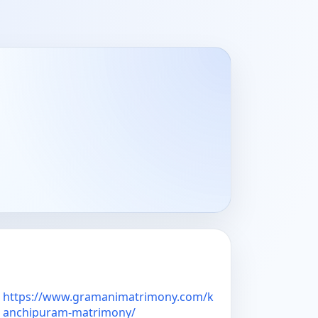
。
https://www.gramanimatrimony.com/k
anchipuram-matrimony/