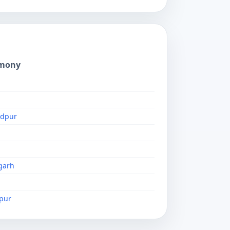
imony
ndpur
garh
pur