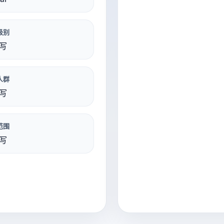
级别
写
人群
写
范围
写