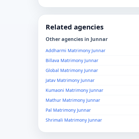
Related agencies
Other agencies in Junnar
Addharmi Matrimony Junnar
Billava Matrimony Junnar
Global Matrimony Junnar
Jatav Matrimony Junnar
Kumaoni Matrimony Junnar
Mathur Matrimony Junnar
Pal Matrimony Junnar
Shrimali Matrimony Junnar