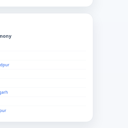
imony
ndpur
garh
pur