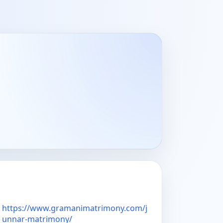
https://www.gramanimatrimony.com/j
unnar-matrimony/