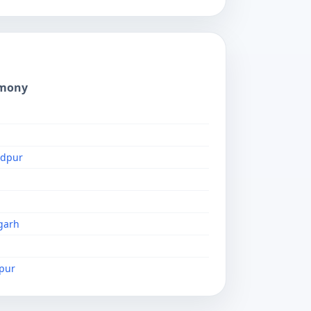
imony
ndpur
garh
pur