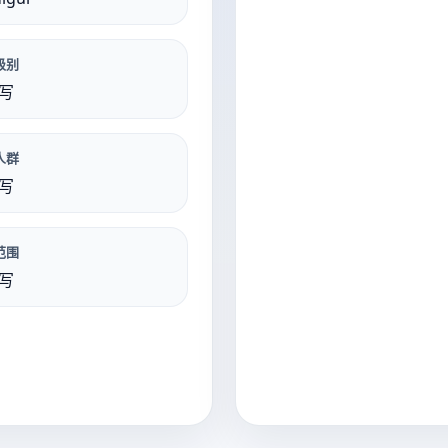
级别
写
人群
写
范围
写