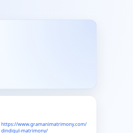
https://www.gramanimatrimony.com/
dindigul-matrimony/