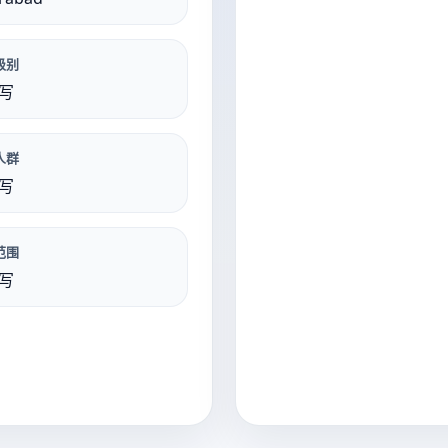
级别
写
人群
写
范围
写