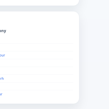
ony
pur
rh
ur