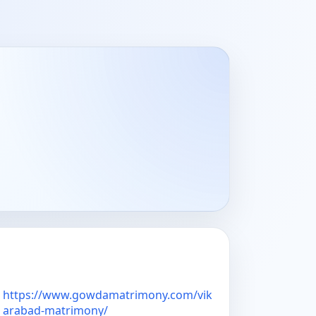
https://www.gowdamatrimony.com/vik
arabad-matrimony/