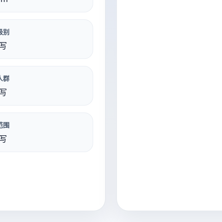
级别
写
人群
写
范围
写