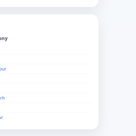
ony
pur
rh
ur