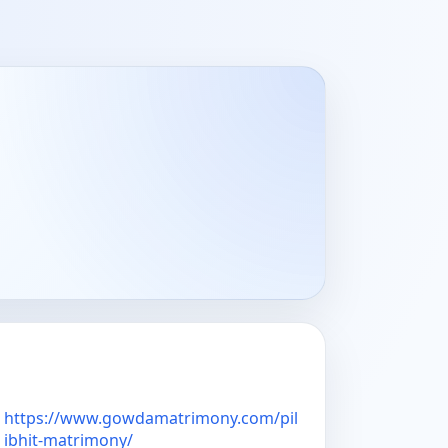
https://www.gowdamatrimony.com/pil
ibhit-matrimony/