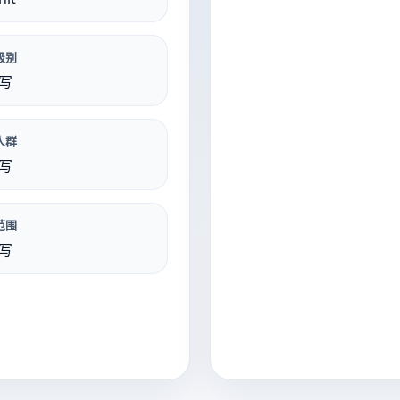
级别
写
人群
写
范围
写