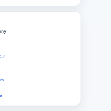
ony
pur
rh
ur