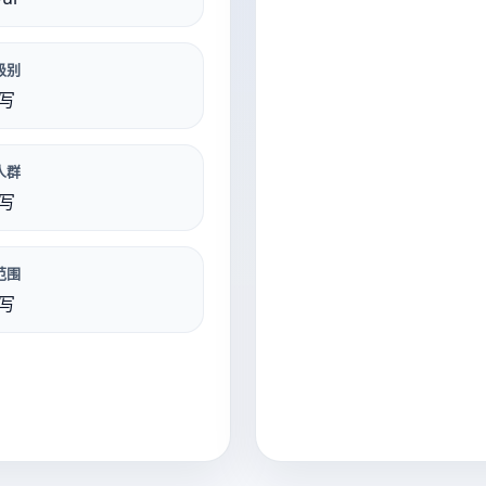
级别
写
人群
写
范围
写