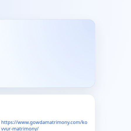
https://www.gowdamatrimony.com/ko
vvur-matrimony/