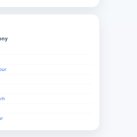
ony
pur
rh
ur