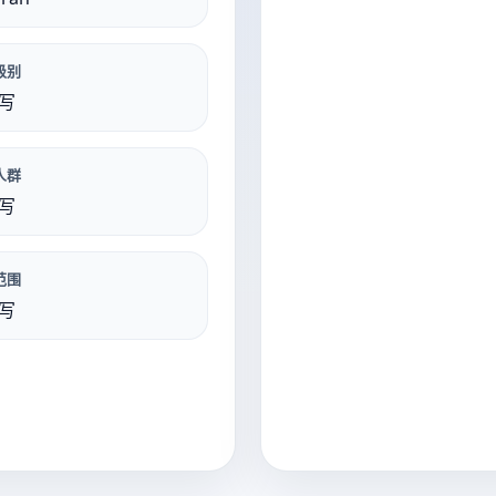
级别
写
人群
写
范围
写