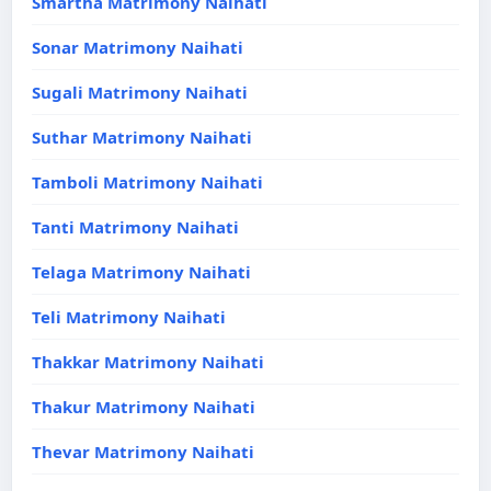
Smartha Matrimony Naihati
Sonar Matrimony Naihati
Sugali Matrimony Naihati
Suthar Matrimony Naihati
Tamboli Matrimony Naihati
Tanti Matrimony Naihati
Telaga Matrimony Naihati
Teli Matrimony Naihati
Thakkar Matrimony Naihati
Thakur Matrimony Naihati
Thevar Matrimony Naihati