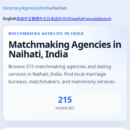
Directory
/
Agencies
/
India
/
Naihati
English
简体中文
繁體中文
日本語
한국어
Español
Français
Deutsch
MATCHMAKING AGENCIES IN INDIA
Matchmaking Agencies in
Naihati, India
Browse 215 matchmaking agencies and dating
services in Naihati, India. Find local marriage
bureaus, matchmakers, and matrimony services.
215
AGENCIES