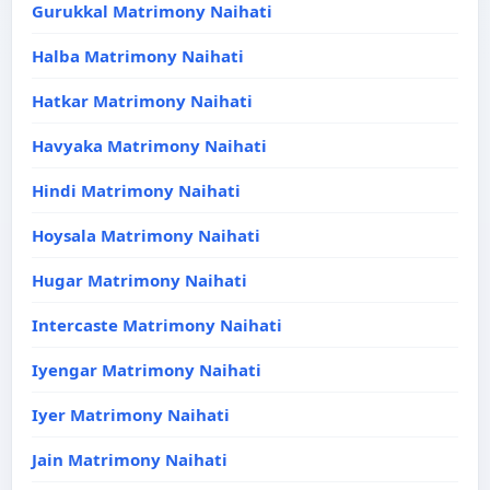
Gurukkal Matrimony Naihati
Halba Matrimony Naihati
Hatkar Matrimony Naihati
Havyaka Matrimony Naihati
Hindi Matrimony Naihati
Hoysala Matrimony Naihati
Hugar Matrimony Naihati
Intercaste Matrimony Naihati
Iyengar Matrimony Naihati
Iyer Matrimony Naihati
Jain Matrimony Naihati