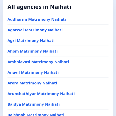
All agencies in Naihati
Addharmi Matrimony Naihati
Agarwal Matrimony Naihati
Agri Matrimony Naihati
Ahom Matrimony Naihati
Ambalavasi Matrimony Naihati
Anavil Matrimony Naihati
Arora Matrimony Naihati
Arunthathiyar Matrimony Naihati
Baidya Matrimony Naihati
Baishnab Matrimony Naihati