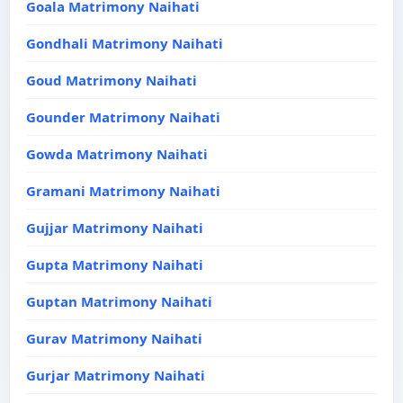
Goala Matrimony Naihati
Gondhali Matrimony Naihati
Goud Matrimony Naihati
Gounder Matrimony Naihati
Gowda Matrimony Naihati
Gramani Matrimony Naihati
Gujjar Matrimony Naihati
Gupta Matrimony Naihati
Guptan Matrimony Naihati
Gurav Matrimony Naihati
Gurjar Matrimony Naihati