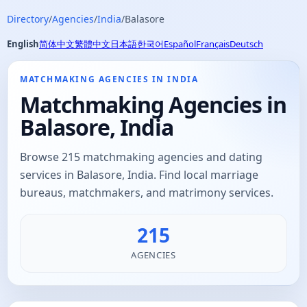
Directory
/
Agencies
/
India
/
Balasore
English
简体中文
繁體中文
日本語
한국어
Español
Français
Deutsch
MATCHMAKING AGENCIES IN INDIA
Matchmaking Agencies in
Balasore, India
Browse 215 matchmaking agencies and dating
services in Balasore, India. Find local marriage
bureaus, matchmakers, and matrimony services.
215
AGENCIES